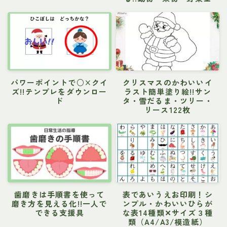
パワーポイントで○×クイ
クリスマスのかわいいイ
ズ!!テンプレをダウンロー
ラスト簡単塗り絵!!サン
ド
タ・雪だるま・ツリー・
リース122枚
歯磨きは手順書を使って
表であいうえお印刷！シ
磨き方を見える化!!一人で
ンプル・かわいいひらが
できる支援具
な表14種類✕サイズ３種
類（A4/A3/模造紙）