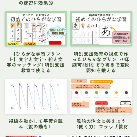
の練習に効果的
【ひらがな学習プリン
特別支援教育の視点で作
ト】文字と文字・絵と文
ったひらがなプリント!!印
字のマッチング!!特別支援
刷可能!!なぞり書きで空間
教育で使える
認知を鍛える
視線を動かして平仮名読
風船の注文に答えよう
み（縦の動き）
（聞く力）ブラウザ教材