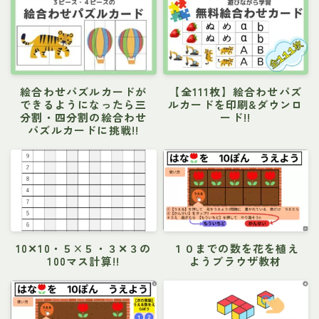
絵合わせパズルカードが
【全111枚】絵合わせパズ
できるようになったら三
ルカードを印刷&ダウンロ
分割・四分割の絵合わせ
ード!!
パズルカードに挑戦!!
10✕10・５×５・３✕３の
１０までの数を花を植え
100マス計算!!
ようブラウザ教材