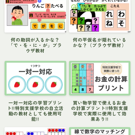
何の助詞が入るかな？
何の平仮名が隠れている
「で・を・に・が」ブラ
かな？（ブラウザ教材）
ウザ教材
一対一対応の学習プリン
買い物学習で使えるお金
ト!!特別支援学校の自立活
の計算プリント!!特別支援
動の教材としても使用可
学校で実際に使用して効
能!!
果あり!!