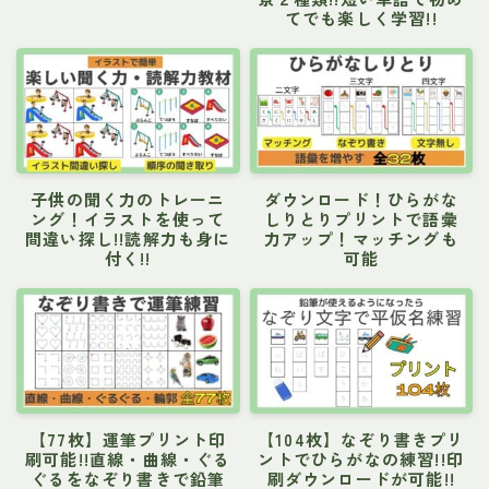
てでも楽しく学習!!
子供の聞く力のトレーニ
ダウンロード！ひらがな
ング！イラストを使って
しりとりプリントで語彙
間違い探し!!読解力も身に
力アップ！マッチングも
付く!!
可能
【77枚】運筆プリント印
【104枚】なぞり書きプリ
刷可能!!直線・曲線・ぐる
ントでひらがなの練習!!印
ぐるをなぞり書きで鉛筆
刷ダウンロードが可能!!