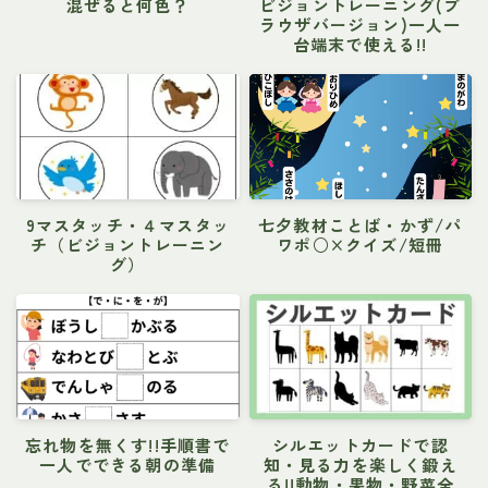
混ぜると何色？
ビジョントレーニング(ブ
ラウザバージョン)一人一
台端末で使える!!
9マスタッチ・４マスタッ
七夕教材ことば・かず/パ
チ（ビジョントレーニン
ワポ○×クイズ/短冊
グ）
忘れ物を無くす!!手順書で
シルエットカードで認
一人でできる朝の準備
知・見る力を楽しく鍛え
る!!動物・果物・野菜全