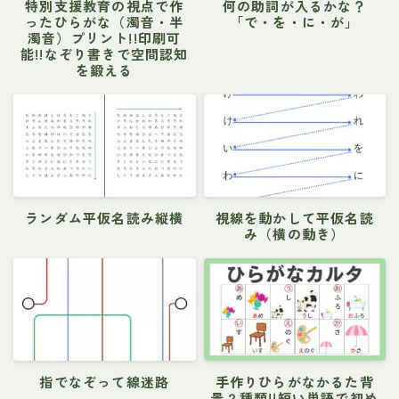
特別支援教育の視点で作
何の助詞が入るかな？
ったひらがな（濁音・半
「で・を・に・が」
濁音）プリント!!印刷可
能!!なぞり書きで空間認知
を鍛える
ランダム平仮名読み縦横
視線を動かして平仮名読
み（横の動き）
指でなぞって線迷路
手作りひらがなかるた背
景２種類!!短い単語で初め