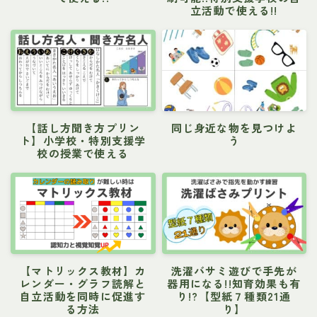
立活動で使える!!
【話し方聞き方プリン
同じ身近な物を見つけよ
ト】小学校・特別支援学
う
校の授業で使える
【マトリックス教材】カ
洗濯バサミ遊びで手先が
レンダー・グラフ読解と
器用になる!!知育効果も有
自立活動を同時に促進す
り!?【型紙７種類21通
る方法
り】