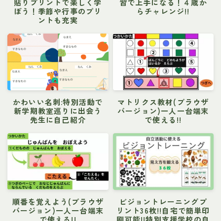
貼りプリントで楽しく学
習で上手になる！４歳か
ぼう！季節や行事のプリ
らチャレンジ!!
ントも充実
かわいい名刺:特別活動で
マトリクス教材(ブラウザ
新学期教室巡りに出会う
バージョン)一人一台端末
先生に自己紹介
で使える!!
順番を覚えよう(ブラウザ
ビジョントレーニングプ
バージョン)一人一台端末
リント36枚!!自宅で簡単印
で使える!!
刷可能!!特別支援学校の自